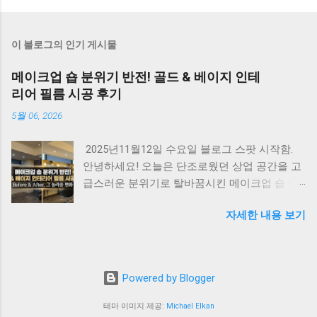
이 블로그의 인기 게시물
메이크업 숍 분위기 반전! 골드 & 베이지 인테
리어 필름 시공 후기
5월 06, 2026
2025년11월12일 수요일 블로그 스팟 시작함.
안녕하세요! 오늘은 단조로웠던 상업 공간을 고
급스러운 분위기로 탈바꿈시킨 메이크업 숍 인
테리어 필름 시공 사례 를 소개해드리려고 합니
자세한 내용 보기
다. 인테리어 필름은 큰 공사 없이도 컬러와 질
감의 변화만으로 공간의 무드를 완전히 바꿀 수
있어 가성비 최고의 시공으로 꼽히죠. 이번 현장
이 어떻게 변했는지 상세히 살펴보겠습니다. ​ ​ 1.
Powered by Blogger
시공 전: 깔끔하지만 어딘가 허전한 공간 시공
전 모습은 화이트 톤의 벽체와 우드 바닥으로 구
테마 이미지 제공:
Michael Elkan